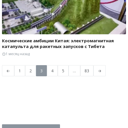
Космические амбиции Китая: электромагнитная
катапульта для ракетных запусков с Тибета
1 месяц назад
←
1
2
3
4
5
…
83
→