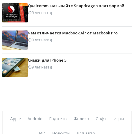
Qualcomm: называйте Snapdragon платформой
9 лет назад
Чем отличается Macbook Air от Macbook Pro
9 лет назад
Симки для IPhone 5
9 лет назад
Apple
Android
Гаджеты
Железо
Софт
Игры
ИИ
Новости
Для авто