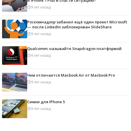
и iPhone 7 Plus и спасти ситуацию?
9 лет назад
Роскомнадзор забанил ещё один проект Microsoft
— после LinkedIn заблокирован SlideShare
9 лет назад
Qualcomm: называйте Snapdragon платформой
9 лет назад
Чем отличается Macbook Air от Macbook Pro
9 лет назад
Симки для IPhone 5
9 лет назад